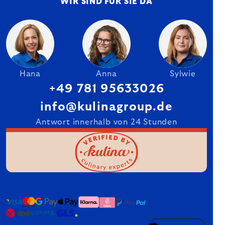
WIR SIND FÜR SIE DA
Hana
Anna
Sylwie
+49 781 95633026
info@kulinagroup.de
Antwort innerhalb von 24 Stunden