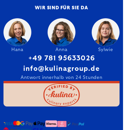
WIR SIND FÜR SIE DA
Hana
Anna
Sylwie
+49 781 95633026
info@kulinagroup.de
Antwort innerhalb von 24 Stunden