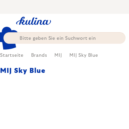
Zum
Inhalt
springen
Startseite
Brands
MIJ
MIJ Sky Blue
MIJ Sky Blue