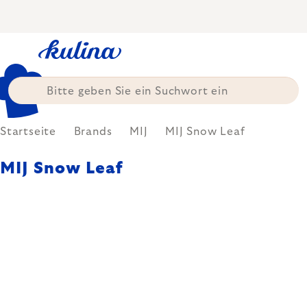
Zum
Inhalt
springen
Startseite
Brands
MIJ
MIJ Snow Leaf
MIJ Snow Leaf