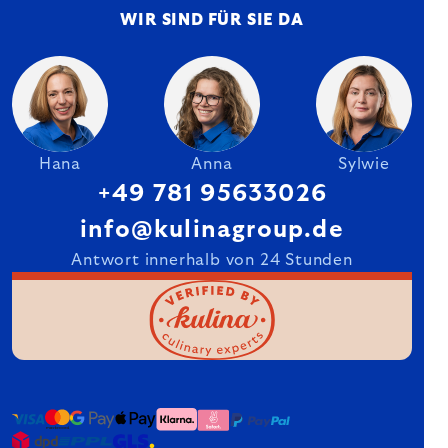
WIR SIND FÜR SIE DA
Hana
Anna
Sylwie
+49 781 95633026
info@kulinagroup.de
Antwort innerhalb von 24 Stunden