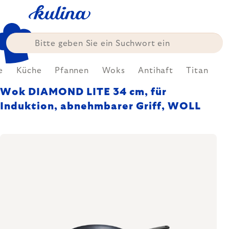
Zum
Inhalt
springen
e
Küche
Pfannen
Woks
Antihaft
Titan
Wok DIAMOND LITE 34 cm, für
Induktion, abnehmbarer Griff, WOLL