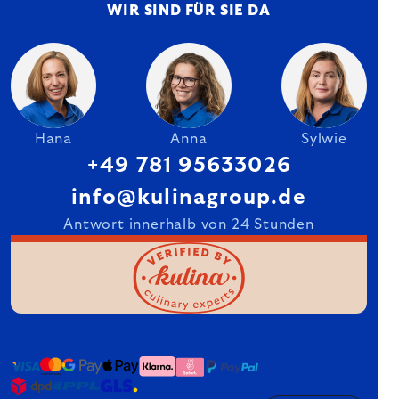
WIR SIND FÜR SIE DA
Hana
Anna
Sylwie
+49 781 95633026
info@kulinagroup.de
Antwort innerhalb von 24 Stunden