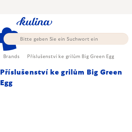
Zum
Inhalt
springen
Brands
Příslušenství ke grilům Big Green Egg
Příslušenství ke grilům Big Green
Egg