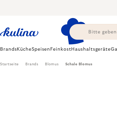
Zum
Inhalt
springen
Brands
Küche
Speisen
Feinkost
Haushaltsgeräte
Ga
Startseite
Brands
Blomus
Schale Blomus