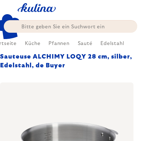
Zum
Inhalt
springen
rtseite
Küche
Pfannen
Sauté
Edelstahl
Sauteuse ALCHIMY LOQY 28 cm, silber,
Edelstahl, de Buyer