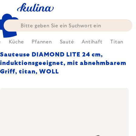
Zum
Inhalt
springen
e
Küche
Pfannen
Sauté
Antihaft
Titan
Sauteuse DIAMOND LITE 24 cm,
induktionsgeeignet, mit abnehmbarem
Griff, titan, WOLL