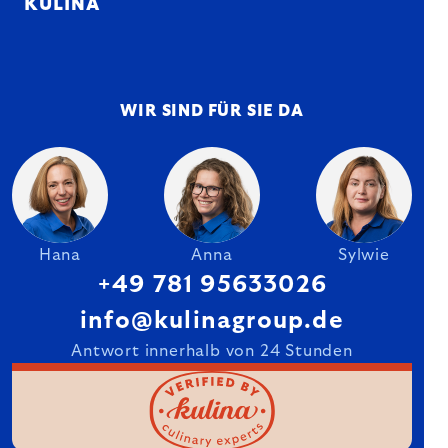
KULINA
WIR SIND FÜR SIE DA
Hana
Anna
Sylwie
+49 781 95633026
info@kulinagroup.de
Antwort innerhalb von 24 Stunden