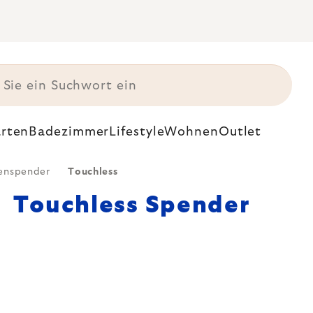
rten
Badezimmer
Lifestyle
Wohnen
Outlet
fenspender
Touchless
Touchless Spender