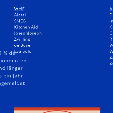
WMF
A
Alessi
D
SMEG
I
Kitchen Aid
K
JosephJoseph
G
Zwilling
R
de Buyer
V
Eva Solo
W
5 % der
Z
bonnenten
Z
nd länger
s ein Jahr
ngemeldet