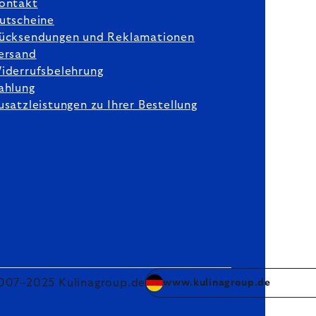
ontakt
utscheine
ücksendungen und Reklamationen
ersand
iderrufsbelehrung
ahlung
usatzleistungen zu Ihrer Bestellung
007–2025 Kulinagroup.de
www.kulinagroup.de