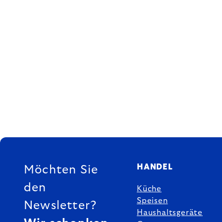
FUSSZEILE
HANDEL
Möchten Sie
den
Küche
Speisen
Newsletter?
Haushaltsgeräte