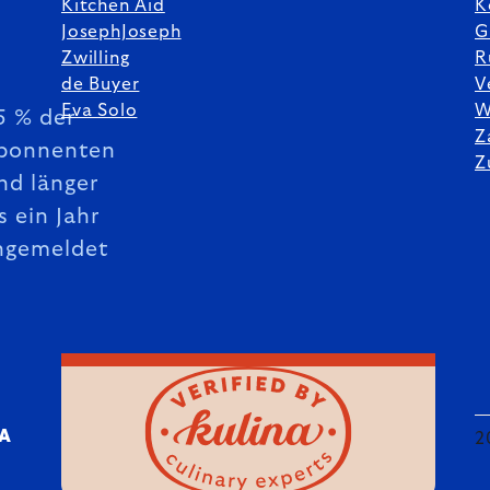
Kitchen Aid
K
JosephJoseph
G
Zwilling
R
de Buyer
V
Eva Solo
W
5 % der
Z
bonnenten
Z
nd länger
s ein Jahr
ngemeldet
DA
2