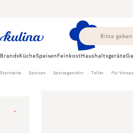
Zum
Inhalt
springen
Brands
Küche
Speisen
Feinkost
Haushaltsgeräte
Ga
Startseite
Speisen
Speisegeschirr
Teller
Für Vorsp