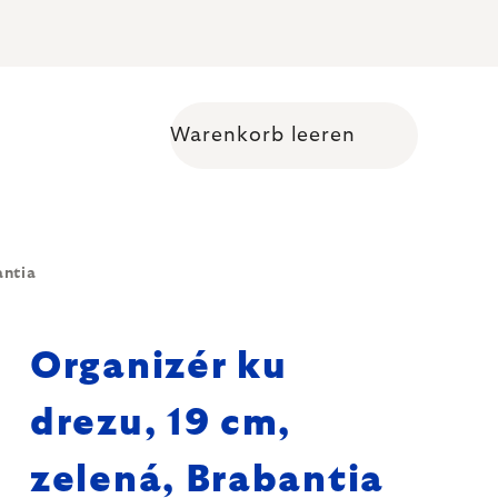
Warenkorb leeren
Warenkorb
antia
Organizér ku
drezu, 19 cm,
zelená, Brabantia