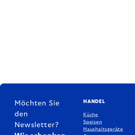
FUSSZEILE
HANDEL
Möchten Sie
den
Küche
Speisen
Newsletter?
Haushaltsgeräte