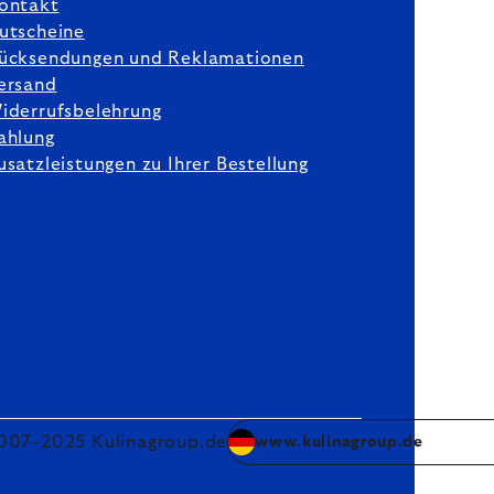
ontakt
utscheine
ücksendungen und Reklamationen
ersand
iderrufsbelehrung
ahlung
usatzleistungen zu Ihrer Bestellung
007–2025 Kulinagroup.de
www.kulinagroup.de