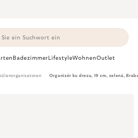
rten
Badezimmer
Lifestyle
Wohnen
Outlet
pülenorganisatoren
Organizér ku drezu, 19 cm, zelená, Brab