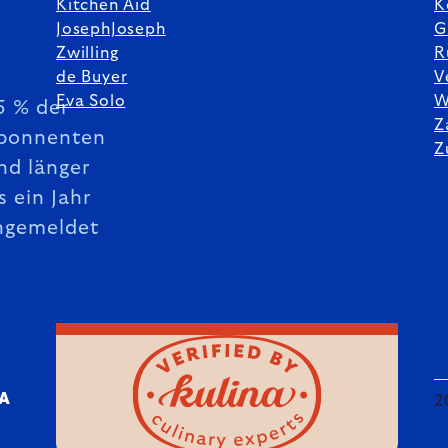
Kitchen Aid
K
JosephJoseph
G
Zwilling
R
de Buyer
V
Eva Solo
W
5 % der
Z
bonnenten
Z
nd länger
s ein Jahr
ngemeldet
DA
2