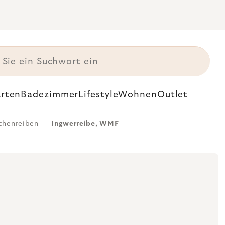
rten
Badezimmer
Lifestyle
Wohnen
Outlet
chenreiben
Ingwerreibe, WMF