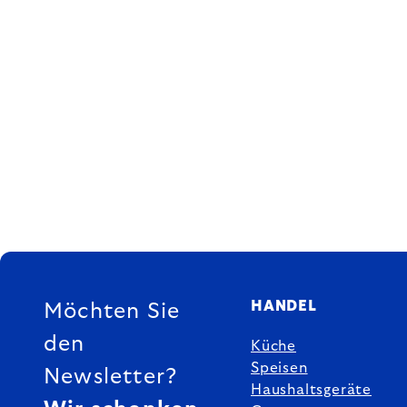
FUSSZEILE
HANDEL
Möchten Sie
den
Küche
Speisen
Newsletter?
Haushaltsgeräte