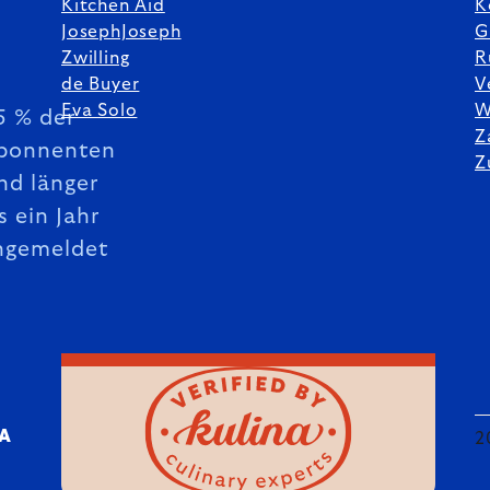
Kitchen Aid
K
JosephJoseph
G
Zwilling
R
de Buyer
V
Eva Solo
W
5 % der
Z
bonnenten
Z
nd länger
s ein Jahr
ngemeldet
DA
2