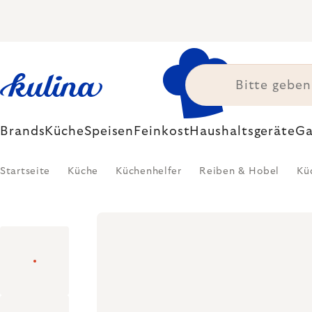
Zum
Inhalt
springen
Brands
Küche
Speisen
Feinkost
Haushaltsgeräte
Ga
Startseite
Küche
Küchenhelfer
Reiben & Hobel
Kü