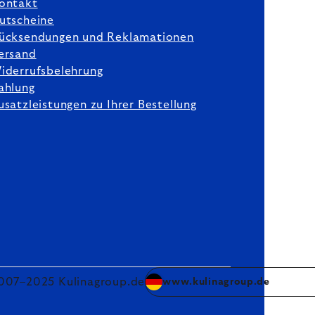
ontakt
utscheine
ücksendungen und Reklamationen
ersand
iderrufsbelehrung
ahlung
usatzleistungen zu Ihrer Bestellung
007–2025 Kulinagroup.de
www.kulinagroup.de