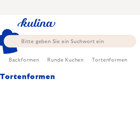
Zum
Inhalt
springen
n
Backformen
Runde Kuchen
Tortenformen
Tortenformen