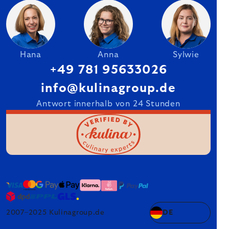
Hana
Anna
Sylwie
+49 781 95633026
info@kulinagroup.de
Antwort innerhalb von 24 Stunden
2007–2025 Kulinagroup.de
DE